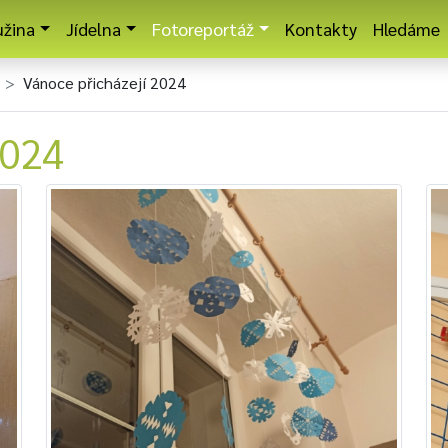
užina
Jídelna
Fotoreportáž
Kontakty
Hledáme
Vánoce přicházejí 2024
2024