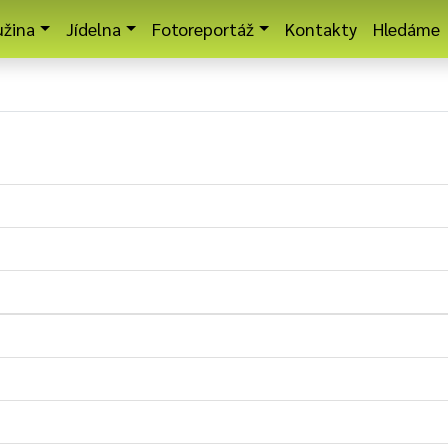
užina
Jídelna
Fotoreportáž
Kontakty
Hledáme