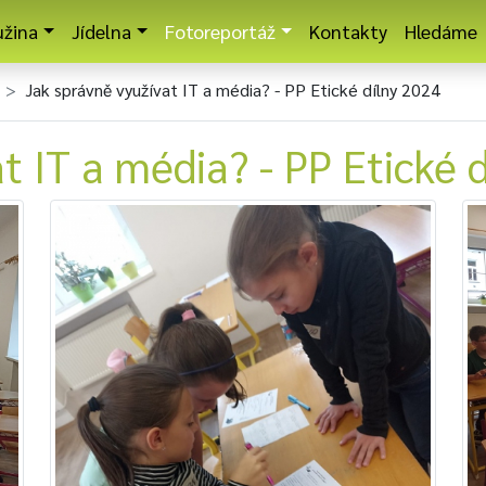
užina
Jídelna
Fotoreportáž
Kontakty
Hledáme
Jak správně využívat IT a média? - PP Etické dílny 2024
t IT a média? - PP Etické 