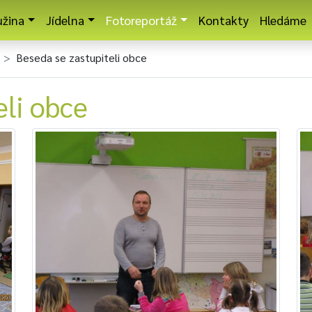
užina
Jídelna
Fotoreportáž
Kontakty
Hledáme
Beseda se zastupiteli obce
eli obce